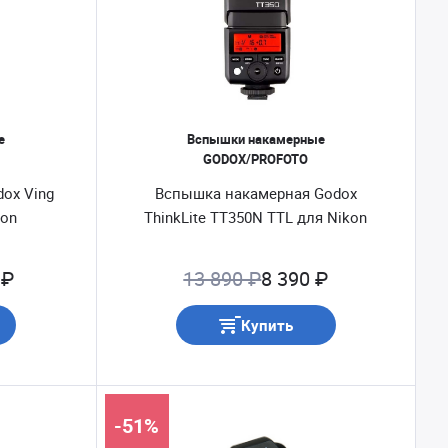
е
Вспышки накамерные
GODOX/PROFOTO
ox Ving
Вспышка накамерная Godox
kon
ThinkLite TT350N TTL для Nikon
 ₽
13 890 ₽
8 390 ₽
Купить
-51%