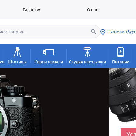
Гарантия
О нас
Екатеринбург
ка
Штативы
Карты памяти
Студия и вспышки
Питание
Усл