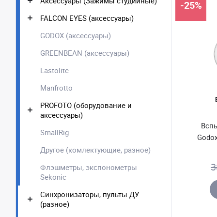
Аксессуары (Зажимы студийные)
-25%
FALCON EYES (аксессуары)
GODOX (аксессуары)
GREENBEAN (аксессуары)
Lastolite
Manfrotto
PROFOTO (оборудование и
аксессуары)
Всп
SmallRig
Godox
Другое (комлектующие, разное)
3
Флэшметры, экспонометры
Sekonic
Синхронизаторы, пульты ДУ
(разное)