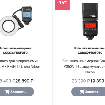
-15%
Вспышки накамерные
Вспышки накамерны
GODOX/PROFOTO
GODOX/PROFOTO
ышка для макросъемки
Вспышка накамерная God
 MF-R76N TTL для Nikon
V350N TTL аккумулятор
Nikon
8 490 ₽
28 890 ₽
23 390 ₽
19 890
Заказать
Заказать