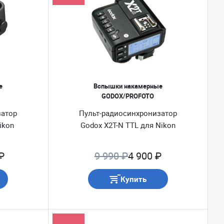
е
Вспышки накамерные
GODOX/PROFOTO
затор
Пульт-радиосинхронизатор
ikon
Godox X2T-N TTL для Nikon
₽
9 990 ₽
4 900 ₽
Купить