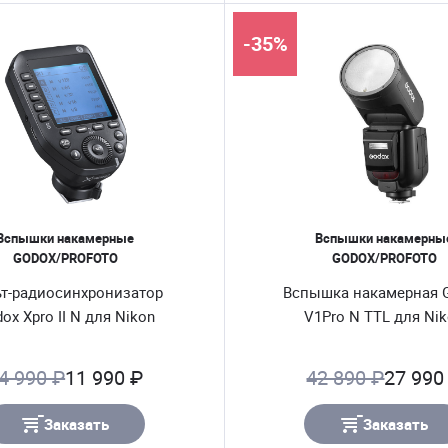
-35%
Вспышки накамерные
Вспышки накамерны
GODOX/PROFOTO
GODOX/PROFOTO
т-радиосинхронизатор
Вспышка накамерная 
ox Xpro II N для Nikon
V1Pro N TTL для Ni
4 990 ₽
11 990 ₽
42 890 ₽
27 990
Заказать
Заказать