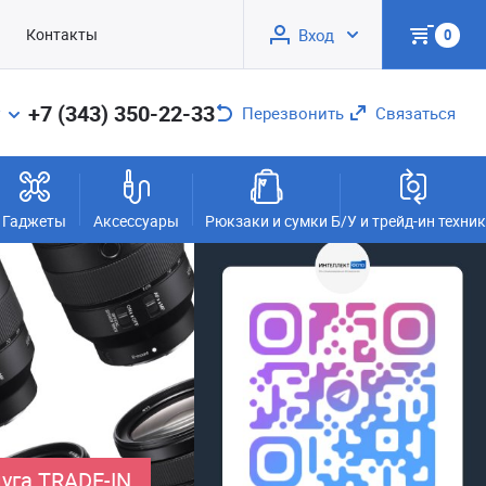
Контакты
Вход
0
+7 (343) 350-22-33
Перезвонить
Связаться
Гаджеты
Аксессуары
Рюкзаки и сумки
Б/У и трейд-ин техни
уга TRADE-IN