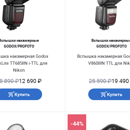
Вспышки накамерные
Вспышки накамерны
GODOX/PROFOTO
GODOX/PROFOTO
шка накамерная Godox
Вспышка накамерная God
kLite TT685IIN i-TTL для
V860IIIN TTL для Ni
Nikon
8 890 ₽
12 690 ₽
25 590 ₽
19 490
Купить
Купить
-44%