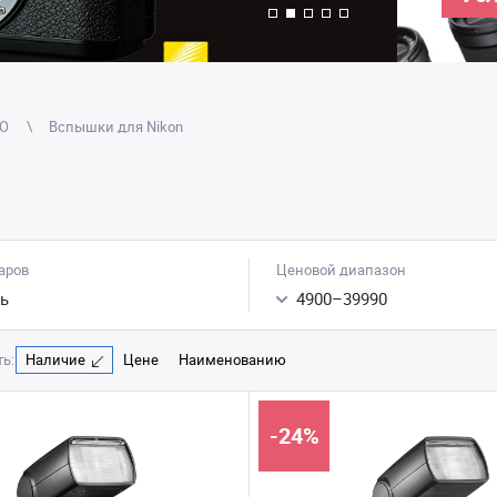
TO
Вспышки для Nikon
аров
Ценовой диапазон
ь
4900
–
39990
ь:
Наличие
Цене
Наименованию
-24%