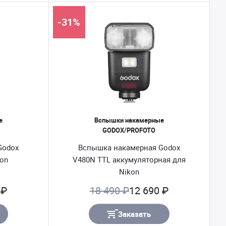
-31%
е
Вспышки накамерные
GODOX/PROFOTO
Godox
Вспышка накамерная Godox
kon
V480N TTL аккумуляторная для
Nikon
 ₽
18 490 ₽
12 690 ₽
Заказать