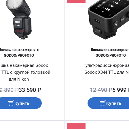
Вспышки накамерные
Вспышки накамерны
GODOX/PROFOTO
GODOX/PROFOTO
шка накамерная Godox
Пульт-радиосинхрони
 TTL с круглой головкой
Godox X3-N TTL для N
для Nikon
9 890 ₽
33 590 ₽
12 490 ₽
6 999 
Купить
Купить