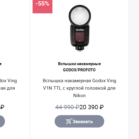
-55%
е
Вспышки накамерные
GODOX/PROFOTO
ox Ving
Вспышка накамерная Godox Ving
ная для
V1N TTL с круглой головкой для
Nikon
 ₽
44 990 ₽
20 390 ₽
Заказать