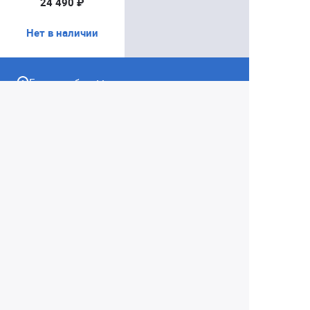
24 490 ₽
Нет в наличии
Екатеринбург
+7 (343) 350-22-33
Заказать обратный звонок
Написать нам
8 (800) 300-46-05
Бесплатный звонок по РФ
Пн—Пт: 10:00 — 19:00. Сб: 10:00 — 18:00
Вс: ВЫХОДНОЙ!
г. Екатеринбург, ул. Первомайская, 56
Любое несоответствие информации о продукте на
сайте с фактом - лишь досадное недоразумение,
звоните - уточняйте у менеджеров.