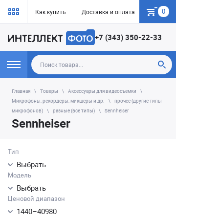
0
Как купить
Доставка и оплата
Гарантия
+7 (343) 350-22-33
Главная
Товары
Аксессуары для видеосъемки
Микрофоны, рекордеры, микшеры и др.
прочее (другие типы
микрофонов)
разные (все типы)
Sennheiser
Sennheiser
Тип
Выбрать
Модель
Выбрать
Ценовой диапазон
1440
–
40980