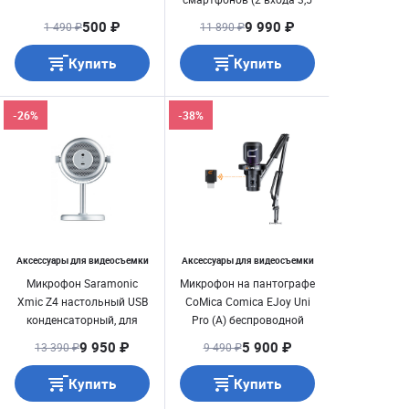
мм)
500 ₽
9 990 ₽
1 490 ₽
11 890 ₽
Купить
Купить
-26%
-38%
Аксессуары для видеосъемки
Аксессуары для видеосъемки
Микрофон Saramonic
Микрофон на пантографе
Xmic Z4 настольный USB
CoMica Comica EJoy Uni
конденсаторный, для
Pro (A) беспроводной
компьютера, планшета
Чёрный
9 950 ₽
5 900 ₽
13 390 ₽
9 490 ₽
или телефона
Купить
Купить