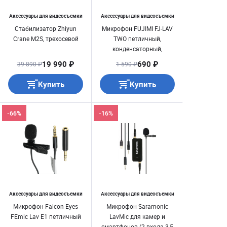
Аксессуары для видеосъемки
Аксессуары для видеосъемки
Стабилизатор Zhiyun
Микрофон FUJIMI FJ-LAV
Crane M2S, трехосевой
TWO петличный,
конденсаторный,
всенаправленный,
19 990 ₽
690 ₽
39 890 ₽
1 590 ₽
проводной, разъем типа
TRRS
Купить
Купить
-66%
-16%
Аксессуары для видеосъемки
Аксессуары для видеосъемки
Микрофон Falcon Eyes
Микрофон Saramonic
FEmic Lav E1 петличный
LavMic для камер и
смартфонов (2 входа 3,5