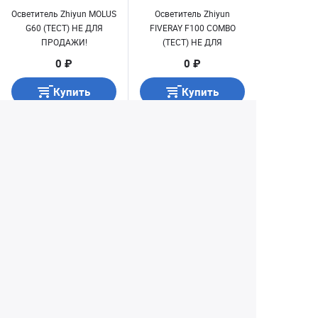
Осветитель Zhiyun MOLUS
Осветитель Zhiyun
G60 (ТЕСТ) НЕ ДЛЯ
FIVERAY F100 COMBO
ПРОДАЖИ!
(ТЕСТ) НЕ ДЛЯ
ПРОДАЖИ!
0 ₽
0 ₽
Купить
Купить
1
2
3
4
127
...
Екатеринбург
+7 (343) 350-22-33
Заказать обратный звонок
Написать нам
8 (800) 300-46-05
Бесплатный звонок по РФ
Пн—Пт: 10:00 — 19:00. Сб: 10:00 — 18:00
Вс: ВЫХОДНОЙ!
г. Екатеринбург, ул. Первомайская, 56