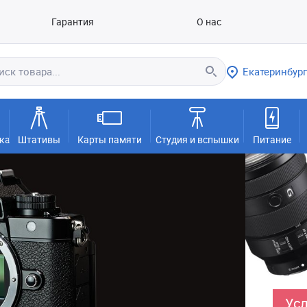
Гарантия
О нас
Екатеринбург
ка
Штативы
Карты памяти
Студия и вспышки
Питание
Усл