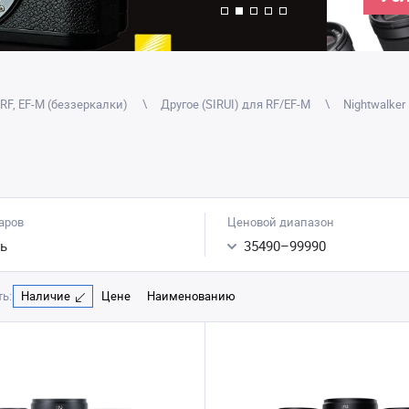
RF, EF-M (беззеркалки)
Другое (SIRUI) для RF/EF-M
Nightwalker
аров
Ценовой диапазон
ь
35490
–
99990
ь:
Наличие
Цене
Наименованию