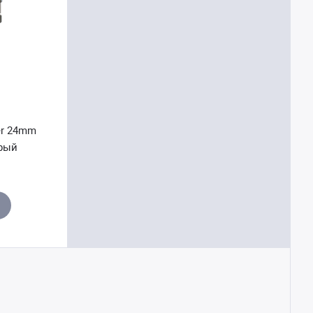
ker 24mm
ерый