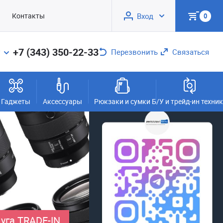
Контакты
Вход
0
+7 (343) 350-22-33
Перезвонить
Связаться
Гаджеты
Аксессуары
Рюкзаки и сумки
Б/У и трейд-ин техни
уга TRADE-IN