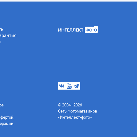
ть
арантия
ы
ое
© 2004–2026
Сеть Фотомагазинов
офертой,
«Интеллект-фото»
ерации.