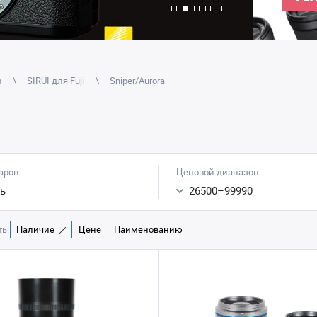
m
SIRUI для Fuji
Sniper/Aurora
аров
Ценовой диапазон
ь
26500
–
99990
ь:
Наличие
Цене
Наименованию