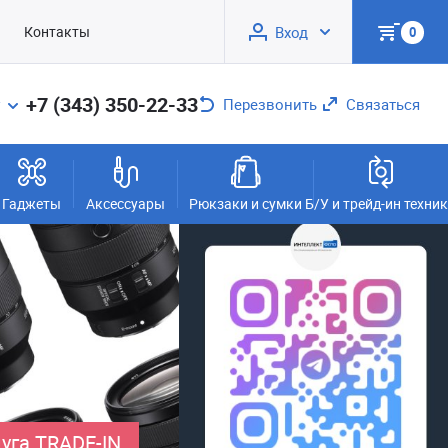
Контакты
Вход
0
+7 (343) 350-22-33
Перезвонить
Связаться
Гаджеты
Аксессуары
Рюкзаки и сумки
Б/У и трейд-ин техни
уга TRADE-IN