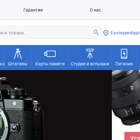
Гарантия
О нас
Екатеринбург
ка
Штативы
Карты памяти
Студия и вспышки
Питание
Усл