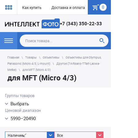
0
Как купить
Доставка и оплата
Гарантия
+7 (343) 350-22-33
Главная
Товары
Объективы
Объективы для Olympus,
Panasonic (Micro 4/3, L-mount)
Другое (7Artisans-TTart-Laowa-
Meike)
для MFT (Micro 4/3)
для MFT (Micro 4/3)
Группы товаров
Выбрать
Ценовой диапазон
5990
–
20490
Наличие
Все