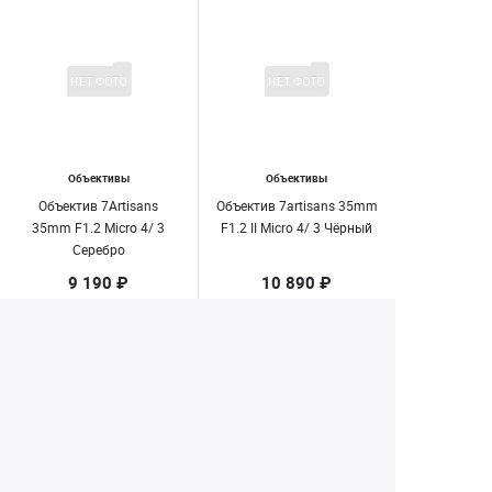
Объективы
Объективы
Объектив 7Artisans
Объектив 7artisans 35mm
35mm F1.2 Micro 4/ 3
F1.2 II Micro 4/ 3 Чёрный
Серебро
9 190 ₽
10 890 ₽
Нет в наличии
Нет в наличии
1
2
Екатеринбург
+7 (343) 350-22-33