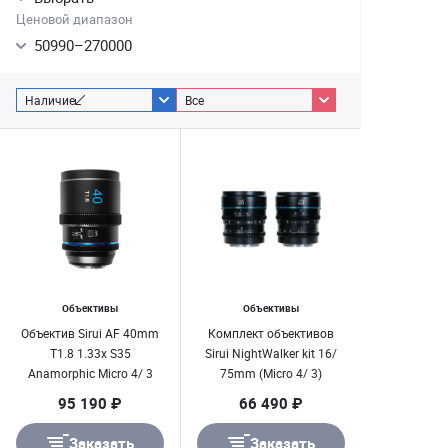
Ценовой диапазон
50990
–
270000
Наличие
Все
Объективы
Объективы
Объектив Sirui AF 40mm
Комплект объективов
T1.8 1.33x S35
Sirui NightWalker kit 16/
Anamorphic Micro 4/ 3
75mm (Micro 4/ 3)
(Nuetral/ Blue Flare)
Чёрный
95 190 ₽
66 490 ₽
Заказать
Заказать