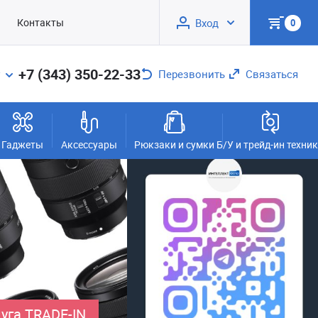
Контакты
Вход
0
+7 (343) 350-22-33
Перезвонить
Связаться
Гаджеты
Аксессуары
Рюкзаки и сумки
Б/У и трейд-ин техни
уга TRADE-IN