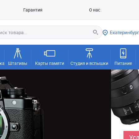
Гарантия
О нас
Екатеринбург
ка
Штативы
Карты памяти
Студия и вспышки
Питание
Усл