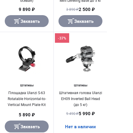
осевая)
Mini Leveling Base до 5 кг
9 890 ₽
2 500 ₽
3 890 ₽
Заказать
Заказать
-37%
Штативы
Штативы
Площадка Ulanzi S-63
Штативная голова Ulanzi
Rotatable Horizontal-to-
EH09 Inverted Ball Head
Vertical Mount Plate Kit
(до 5 кг)
5 990 ₽
9 490 ₽
5 890 ₽
Заказать
Нет в наличии