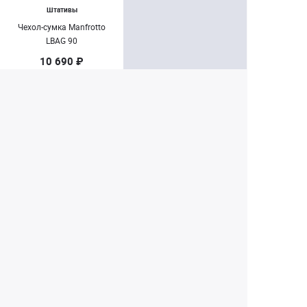
Штативы
Чехол-сумка Manfrotto
LBAG 90
10 690 ₽
Заказать
Екатеринбург
+7 (343) 350-22-33
Заказать обратный звонок
Написать нам
8 (800) 300-46-05
Бесплатный звонок по РФ
Пн—Пт: 10:00 — 19:00. Сб: 10:00 — 18:00
Вс: ВЫХОДНОЙ!
г. Екатеринбург, ул. Первомайская, 56