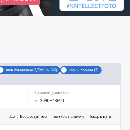
Фон бумажные 2,72х11м (45)
Фоны прочие (7)
Ценовой диапазон
3090
–
43690
Все
Все доступные
Только в наличии
Товар в пути