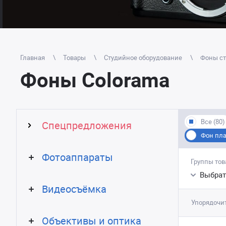
Главная
Товары
Студийное оборудование
Фоны ст
Фоны Colorama
Все (80)
Спецпредложения
Фон пла
Фотоаппараты
Группы тов
Выбрат
Видеосъёмка
Упорядочит
Объективы и оптика