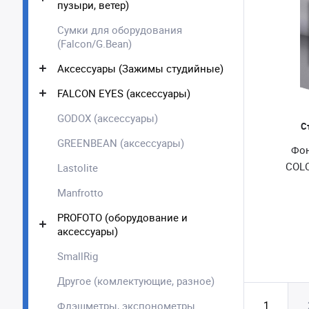
пузыри, ветер)
Сумки для оборудования
(Falcon/G.Bean)
Аксессуары (Зажимы студийные)
FALCON EYES (аксессуары)
GODOX (аксессуары)
С
GREENBEAN (аксессуары)
Фон
COL
Lastolite
Manfrotto
PROFOTO (оборудование и
аксессуары)
SmallRig
Другое (комлектующие, разное)
1
Флэшметры, экспонометры