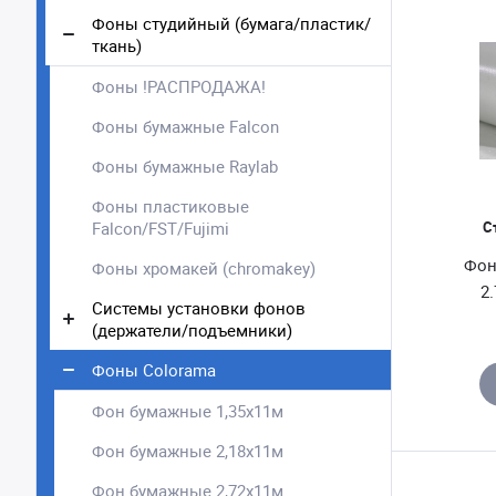
Фоны студийный (бумага/пластик/
ткань)
Фоны !РАСПРОДАЖА!
Фоны бумажные Falcon
Фоны бумажные Raylab
Фоны пластиковые
Falcon/FST/Fujimi
С
Фон
Фоны хромакей (chromakey)
2
Системы установки фонов
(держатели/подъемники)
Фоны Colorama
Фон бумажные 1,35x11м
Фон бумажные 2,18х11м
Фон бумажные 2,72х11м