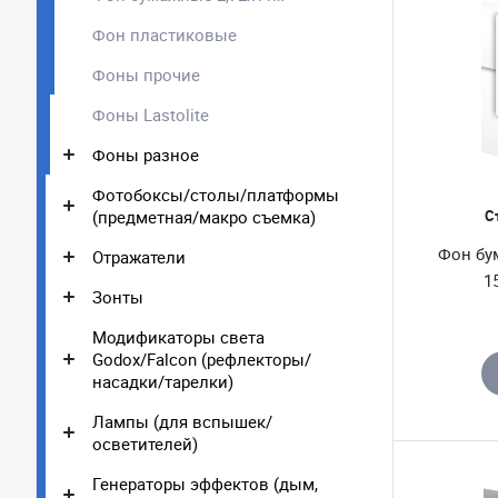
Фон пластиковые
Фоны прочие
Фоны Lastolite
Фоны разное
Фотобоксы/столы/платформы
(предметная/макро съемка)
С
Фон бу
Отражатели
1
Зонты
Модификаторы света
Godox/Falcon (рефлекторы/
насадки/тарелки)
Лампы (для вспышек/
осветителей)
Генераторы эффектов (дым,