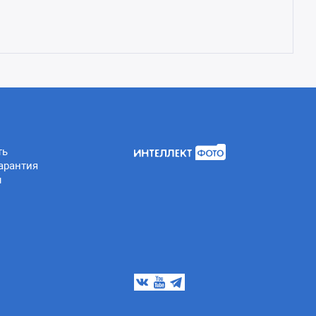
ть
арантия
ы