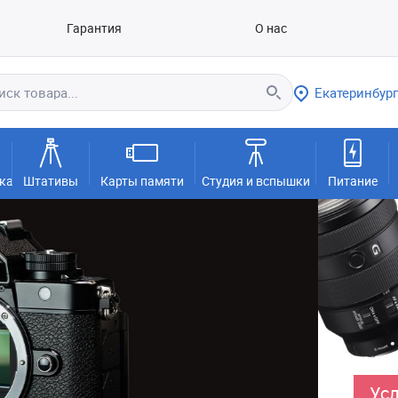
Гарантия
О нас
Екатеринбург
ка
Штативы
Карты памяти
Студия и вспышки
Питание
Усл