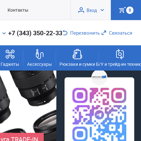
Контакты
Вход
0
+7 (343) 350-22-33
Перезвонить
Связаться
Гаджеты
Аксессуары
Рюкзаки и сумки
Б/У и трейд-ин техни
уга TRADE-IN