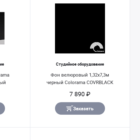
ие
Студийное оборудование
rama
Фон велюровый 1,32x7,3м
ный
черный Colorama COVRBLACK
7 890 ₽
Заказать