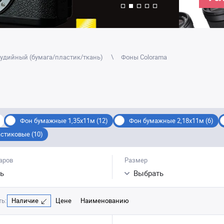
удийный (бумага/пластик/ткань)
Фоны Colorama
Фон бумажные 1,35x11м (12)
Фон бумажные 2,18х11м (6)
стиковые (10)
аров
Размер
ь
Выбрать
ь:
Наличие
Цене
Наименованию