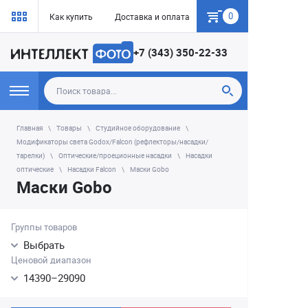
0
Как купить
Доставка и оплата
Гарантия
+7 (343) 350-22-33
Главная
Товары
Студийное оборудование
Модификаторы света Godox/Falcon (рефлекторы/насадки/
тарелки)
Оптические/проеционные насадки
Насадки
оптические
Насадки Falcon
Маски Gobo
Маски Gobo
Группы товаров
Выбрать
Ценовой диапазон
14390
–
29090