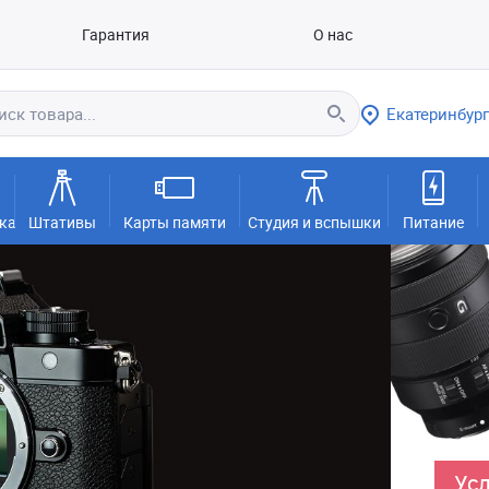
Гарантия
О нас
Екатеринбург
ка
Штативы
Карты памяти
Студия и вспышки
Питание
Усл