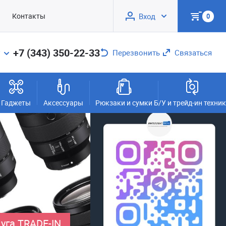
Контакты
Вход
0
+7 (343) 350-22-33
Перезвонить
Связаться
Гаджеты
Аксессуары
Рюкзаки и сумки
Б/У и трейд-ин техни
уга TRADE-IN