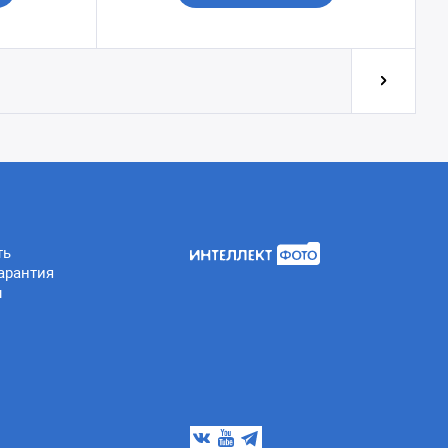
ть
арантия
ы