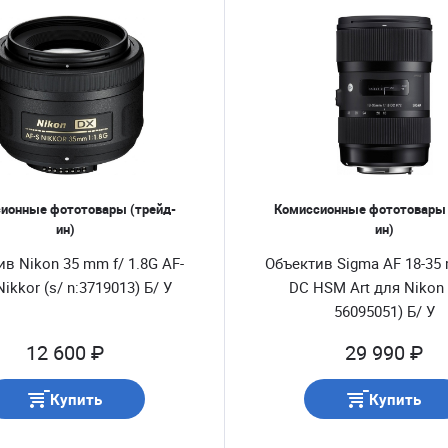
ионные фототовары (трейд-
Комиссионные фототовары 
ин)
ин)
в Nikon 35 mm f/ 1.8G AF-
Объектив Sigma AF 18-35
ikkor (s/ n:3719013) Б/ У
DC HSM Art для Nikon 
56095051) Б/ У
12 600 ₽
29 990 ₽
Купить
Купить