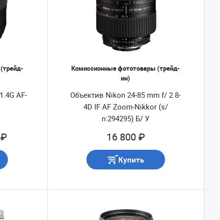
(трейд-
Комиссионные фототовары (трейд-
ин)
1.4G AF-
Объектив Nikon 24-85 mm f/ 2.8-
4D IF AF Zoom-Nikkor (s/
n:294295) Б/ У
 ₽
16 800 ₽
Купить