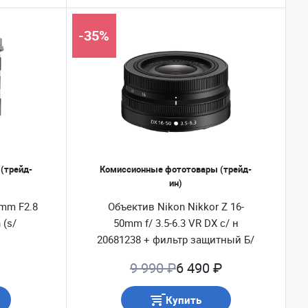
-35%
(трейд-
Комиссионные фототовары (трейд-
ин)
 mm F2.8
Объектив Nikon Nikkor Z 16-
 (s/
50mm f/ 3.5-6.3 VR DX с/ н
20681238 + фильтр защитный Б/
У
9 990 ₽
6 490 ₽
Купить