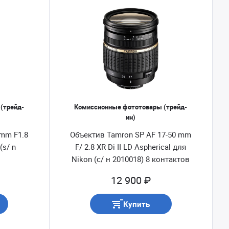
(трейд-
Комиссионные фототовары (трейд-
ин)
 mm F1.8
Объектив Tamron SP AF 17-50 mm
(s/ n
F/ 2.8 XR Di II LD Aspherical для
Nikon (с/ н 2010018) 8 контактов
Б/ У
12 900 ₽
Купить