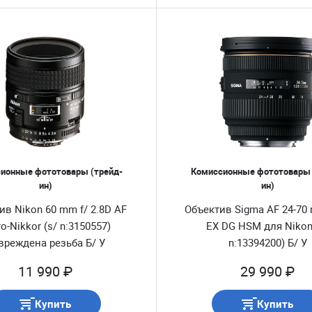
ионные фототовары (трейд-
Комиссионные фототовары 
ин)
ин)
ив Nikon 60 mm f/ 2.8D AF
Объектив Sigma AF 24-70
o-Nikkor (s/ n:3150557)
EX DG HSM для Nikon
вреждена резьба Б/ У
n:13394200) Б/ У
11 990 ₽
29 990 ₽
Купить
Купить