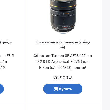
(трейд-
Комиссионные фототовары (трейд-
ин)
 mm F3.5
Объектив Tamron SP AF28-105mm
s/ n:
f/ 2.8 LD Aspherical IF 276D для
/ У
Nikon (s/ n:004363) полный
комплект Б/ У
26 900 ₽
Купить