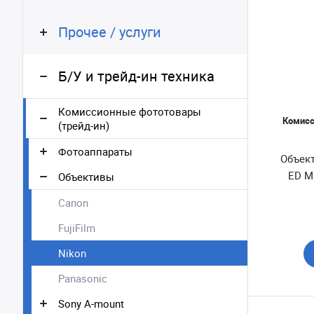
Прочее / услуги
Б/У и трейд-ин техника
Комиссионные фототовары
Комисс
(трейд-ин)
Фотоаппараты
Объект
ED M
Объективы
Canon
FujiFilm
Nikon
Panasonic
Sony A-mount