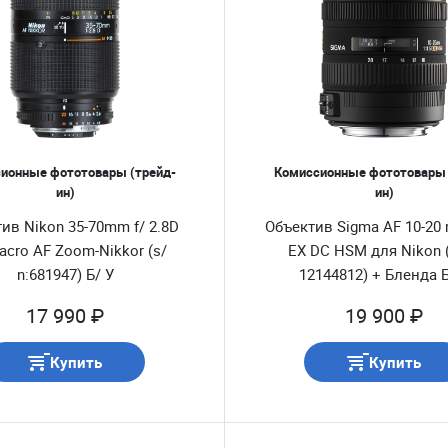
ионные фототовары (трейд-
Комиссионные фототовары 
ин)
ин)
ив Nikon 35-70mm f/ 2.8D
Объектив Sigma AF 10-20
acro AF Zoom-Nikkor (s/
EX DC HSM для Nikon (
n:681947) Б/ У
12144812) + Бленда Б
17 990 ₽
19 900 ₽
Купить
Купить